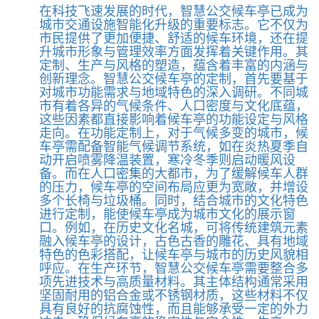
在科技飞速发展的时代，智慧公交候车亭已成为
城市交通设施智能化升级的重要标志。它不仅为
市民提供了更加便捷、舒适的候车环境，还在提
升城市形象与管理效率方面发挥着关键作用。其
定制、生产与风格的塑造，蕴含着丰富的内涵与
创新理念。智慧公交候车亭的定制，首先要基于
对城市功能需求与地域特色的深入调研。不同城
市有着各异的气候条件、人口密度与文化底蕴，
这些因素都直接影响着候车亭的功能设定与风格
走向。在功能定制上，对于气候多变的城市，候
车亭需配备智能气候调节系统，如在炎热夏季自
动开启喷雾降温装置，寒冷冬季则启动暖风设
备。而在人口密集的大都市，为了缓解候车人群
的压力，候车亭的空间布局应更为宽敞，并增设
多个长椅与垃圾桶。同时，结合城市的文化特色
进行定制，能使候车亭成为城市文化的展示窗
口。例如，在历史文化名城，可将传统建筑元素
融入候车亭的设计，古色古香的雕花、具有地域
特色的色彩搭配，让候车亭与城市的历史风貌相
呼应。在生产环节，智慧公交候车亭需要整合多
项先进技术与高质量材料。其主体结构通常采用
坚固耐用的铝合金或不锈钢材质，这些材料不仅
具有良好的抗腐蚀性，而且能够承受一定的外力