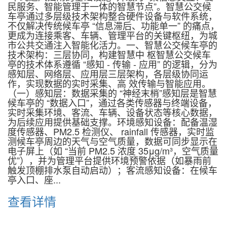
民服务、智能管理于一体的智慧节点”。智慧公交候
车亭通过多层级技术架构整合硬件设备与软件系统，
不仅解决传统候车亭 “信息滞后、功能单一” 的痛点，
更成为连接乘客、车辆、管理平台的关键枢纽，为城
市公共交通注入智能化活力。一、智慧公交候车亭的
技术架构：三层协同，构建智慧中 枢智慧公交候车
亭的技术体系遵循 “感知 - 传输 - 应用” 的逻辑，分为
感知层、网络层、应用层三层架构，各层级协同运
作，实现数据的实时采集、高 效传输与智能应用。
（一）感知层：数据采集的 “神经末梢”感知层是智慧
候车亭的 “数据入口”，通过各类传感器与终端设备，
实时采集环境、客流、车辆、设备状态等核心数据，
为后续应用提供基础支撑。环境感知设备：配备温湿
度传感器、PM2.5 检测仪、 rainfall 传感器，实时监
测候车亭周边的天气与空气质量，数据可同步显示在
电子屏上（如 “当前 PM2.5 浓度 35μg/m³，空气质量
优”），并为管理平台提供环境预警依据（如暴雨前
触发顶棚排水泵自动启动）；客流感知设备：在候车
亭入口、座...
查看详情