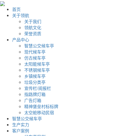
首页
关于领航
关于我们
领航文化
荣誉资质
产品中心
智慧公交候车亭
现代候车亭
仿古候车亭
太阳能候车亭
不锈钢候车亭
乡镇候车亭
垃圾分类亭
宣传栏/阅报栏
指路牌灯箱
广告灯箱
精神堡垒村标标牌
太空舱移动民宿
智慧公交候车亭
生产实力
客户案例