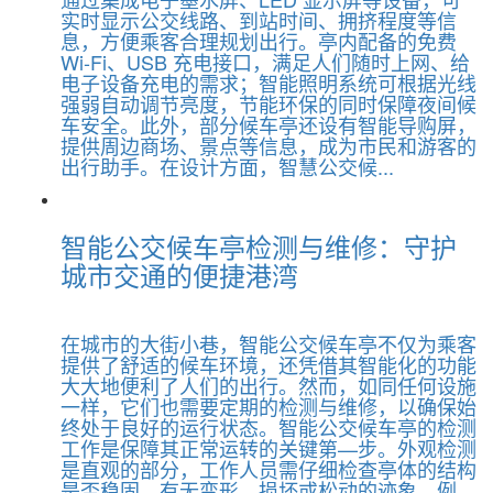
实时显示公交线路、到站时间、拥挤程度等信
息，方便乘客合理规划出行。亭内配备的免费
Wi-Fi、USB 充电接口，满足人们随时上网、给
电子设备充电的需求；智能照明系统可根据光线
强弱自动调节亮度，节能环保的同时保障夜间候
车安全。此外，部分候车亭还设有智能导购屏，
提供周边商场、景点等信息，成为市民和游客的
出行助手。在设计方面，智慧公交候...
智能公交候车亭检测与维修：守护
城市交通的便捷港湾
在城市的大街小巷，智能公交候车亭不仅为乘客
提供了舒适的候车环境，还凭借其智能化的功能
大大地便利了人们的出行。然而，如同任何设施
一样，它们也需要定期的检测与维修，以确保始
终处于良好的运行状态。智能公交候车亭的检测
工作是保障其正常运转的关键第—步。外观检测
是直观的部分，工作人员需仔细检查亭体的结构
是否稳固，有无变形、损坏或松动的迹象。例