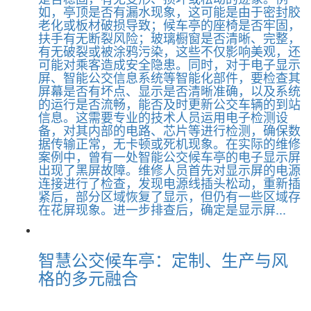
如，亭顶是否有漏水现象，这可能是由于密封胶
老化或板材破损导致；候车亭的座椅是否牢固，
扶手有无断裂风险；玻璃橱窗是否清晰、完整，
有无破裂或被涂鸦污染，这些不仅影响美观，还
可能对乘客造成安全隐患。同时，对于电子显示
屏、智能公交信息系统等智能化部件，要检查其
屏幕是否有坏点、显示是否清晰准确，以及系统
的运行是否流畅，能否及时更新公交车辆的到站
信息。这需要专业的技术人员运用电子检测设
备，对其内部的电路、芯片等进行检测，确保数
据传输正常，无卡顿或死机现象。在实际的维修
案例中，曾有一处智能公交候车亭的电子显示屏
出现了黑屏故障。维修人员首先对显示屏的电源
连接进行了检查，发现电源线插头松动，重新插
紧后，部分区域恢复了显示，但仍有一些区域存
在花屏现象。进一步排查后，确定是显示屏...
智慧公交候车亭：定制、生产与风
格的多元融合