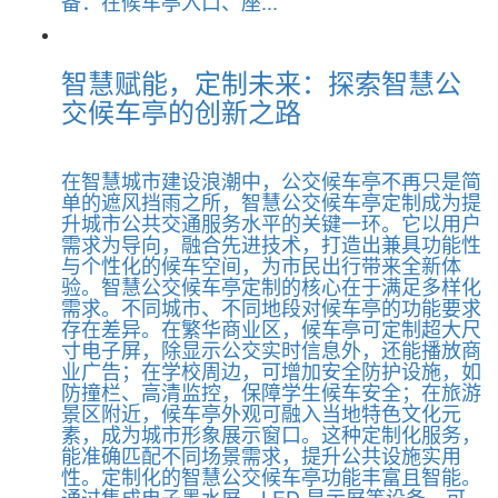
备：在候车亭入口、座...
智慧赋能，定制未来：探索智慧公
交候车亭的创新之路
在智慧城市建设浪潮中，公交候车亭不再只是简
单的遮风挡雨之所，智慧公交候车亭定制成为提
升城市公共交通服务水平的关键一环。它以用户
需求为导向，融合先进技术，打造出兼具功能性
与个性化的候车空间，为市民出行带来全新体
验。智慧公交候车亭定制的核心在于满足多样化
需求。不同城市、不同地段对候车亭的功能要求
存在差异。在繁华商业区，候车亭可定制超大尺
寸电子屏，除显示公交实时信息外，还能播放商
业广告；在学校周边，可增加安全防护设施，如
防撞栏、高清监控，保障学生候车安全；在旅游
景区附近，候车亭外观可融入当地特色文化元
素，成为城市形象展示窗口。这种定制化服务，
能准确匹配不同场景需求，提升公共设施实用
性。定制化的智慧公交候车亭功能丰富且智能。
通过集成电子墨水屏、LED 显示屏等设备，可